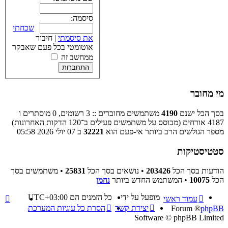
סיסמה:
שכחתי
את סיסמתי
|
חיבור
אוטומטי בכל פעם שאבקר
ממחשב זה
מי מחובר
בסך הכל ישנם
4190
משתמשים מחוברים :: 3 רשומים, 0 מוסתרים ו
4187 אורחים (מבוסס על משתמשים פעילים ב־120 הדקות האחרונות)
מספר הגולשים הרב ביותר אי-פעם הוא
32221
ב 07 יולי 2026 05:58
סטטיסטיקות
הודעות בסך הכל
203426
• נושאים בסך הכל
25831
• משתמשים בסך
הכל
10075
• המשתמש החדש ביותר
נחמן
מופעל על ידי
כל הזמנים הם
UTC+03:00
עמוד ראשי
יצירת קשר
הסרת כל עוגיות המערכת
® Forum
phpBB
Software © phpBB Limited