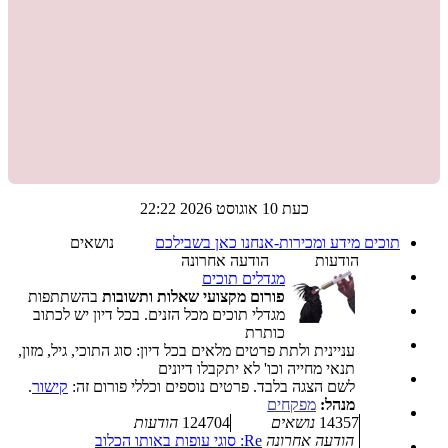
מדריכים,
ביקורות
ועוד...
לחצו
כאן
למעבר.
כעת 10 אוגוסט 2026 22:22
תוכים מידע ומכירות-אנחנו כאן בשבילכם
נושאים
הודעות
הודעה אחרונה
מגדלים תוכים
פורום מקצועי שאלות ותשובות
בהשתתפות
מגדלי תוכים מכל הזנים. בכל דיון יש לכתוב
כותרת
עניינית ולתת פרטים מלאים בכל דיון: סוג התוכי, גיל, מזון,
תנאי מחייה וכו' לא יתקבלו דיונים
לשם הצגה בלבד. פרטים נוספים וכללי פורום זה:
קישור
.
מנהל:
מפקחים
14357
נושאים
124704
הודעות
הודעה אחרונה
Re: סוגי עופות באותו הכלוב