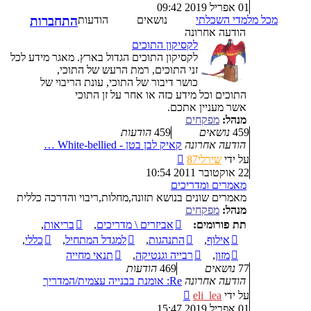
בהודעה
01 אפריל 2019 09:42
האחרונה
מכל מלמדי השכלתי
נושאים
הודעות
התחברות
הודעה אחרונה
לקסיקון התוכים
לקסיקון התוכים הגדול בארץ. מאגר מידע לכל
זני התוכים, רמת הרעש של התוכי,
כושר דיבור של התוכי, עונת הריבוי של
התוכים וכל מידע כזה או אחר על זן התוכי
אשר מעניין אתכם.
מנהל:
מפקחים
459
נושאים
459
הודעות
הודעה אחרונה
קאיק לבן בטן - White-bellied …
צפה
על ידי
שירלי87
בהודעה
22 אוקטובר 2011 10:54
האחרונה
מאמרים ומדריכים
מאמרים שונים בנושא תזונה,מחלות,ריבוי והדרכה כללית
מנהל:
מפקחים
תת פורומים:
אביזרים \ מדריכים
,
בריאות
,
אילוף
,
התנהגות
,
למגדל המתחיל
,
כללי
,
מזון
,
רבייה וגנטיקה
,
תנאי מחייה
77
נושאים
469
הודעות
הודעה אחרונה
Re: אומנת בבנייה עצמית/המדריך
צפה
על ידי
eli_lea
בהודעה
01 אפריל 2019 15:47