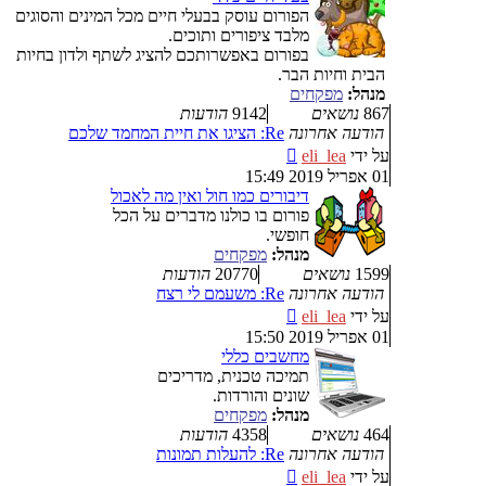
הפורום עוסק בבעלי חיים מכל המינים והסוגים
מלבד ציפורים ותוכים.
בפורום באפשרותכם להציג לשתף ולדון בחיות
הבית וחיות הבר.
מנהל:
מפקחים
867
נושאים
9142
הודעות
הודעה אחרונה
Re: הציגו את חיית המחמד שלכם
צפה
על ידי
eli_lea
בהודעה
01 אפריל 2019 15:49
האחרונה
דיבורים כמו חול ואין מה לאכול
פורום בו כולנו מדברים על הכל
חופשי.
מנהל:
מפקחים
1599
נושאים
20770
הודעות
הודעה אחרונה
Re: משעמם לי רצח
צפה
על ידי
eli_lea
בהודעה
01 אפריל 2019 15:50
האחרונה
מחשבים כללי
תמיכה טכנית, מדריכים
שונים והורדות.
מנהל:
מפקחים
464
נושאים
4358
הודעות
הודעה אחרונה
Re: להעלות תמונות
צפה
על ידי
eli_lea