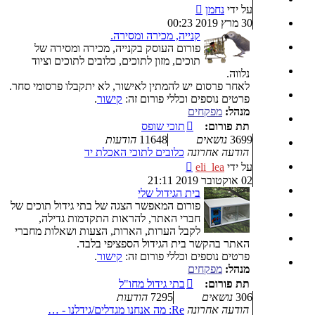
צפה
על ידי
נחמן
בהודעה
30 מרץ 2019 00:23
האחרונה
קנייה, מכירה ומסירה.
פורום העוסק בקנייה, מכירה ומסירה של
תוכים, מזון לתוכים, כלובים לתוכים וציוד
נלווה.
לאחר פרסום יש להמתין לאישור, לא יתקבלו פרסומי סחר.
פרטים נוספים וכללי פורום זה:
קישור
.
מנהל:
מפקחים
תת פורום:
תוכי שופס
3699
נושאים
11648
הודעות
הודעה אחרונה
כלובים לתוכי האכלת יד
צפה
על ידי
eli_lea
בהודעה
02 אוקטובר 2019 21:11
האחרונה
בית הגידול שלי
פורום המאפשר הצגה של בתי גידול תוכים של
חברי האתר, להראות התקדמות גדילה,
לקבל הערות, הארות, הצעות ושאלות מחברי
האתר בהקשר בית הגידול הספציפי בלבד.
פרטים נוספים וכללי פורום זה:
קישור
.
מנהל:
מפקחים
תת פורום:
בתי גידול מחו"ל
306
נושאים
7295
הודעות
הודעה אחרונה
Re: מה אנחנו מגדלים/גידלנו - …