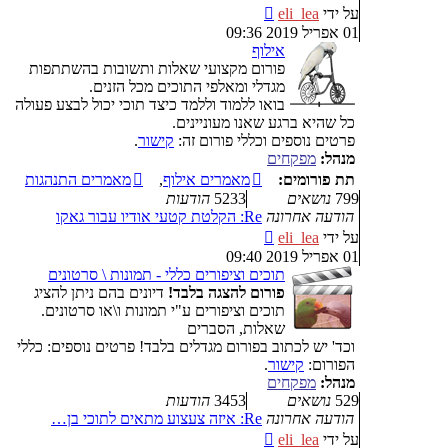
צפה
על ידי
eli_lea
בהודעה
01 אפריל 2019 09:36
האחרונה
אילוף
פורום מקצועי שאלות ותשובות בהשתתפות
מגדלי ומאלפי התוכים מכל הזנים.
בואו ללמוד וללמד כיצד תוכי יכול לבצע פעולה
כל שהיא ברגע שאנו מעוניינים.
פרטים נוספים וכללי פורום זה:
קישור
.
מנהל:
מפקחים
תת פורומים:
מאמרים אילוף
,
מאמרים התנהגות
799
נושאים
5233
הודעות
הודעה אחרונה
Re: הקלטת קטעי אודיו עבור גאקו
צפה
על ידי
eli_lea
בהודעה
01 אפריל 2019 09:40
האחרונה
תוכים וציפורים כללי - תמונות \ סרטונים
פורום להצגה בלבד!
דיונים בהם ניתן להציג
תוכים וציפורים ע"י תמונות ו\או סרטונים.
שאלות, הסברים
וכד' יש לכתוב בפורום מגדלים בלבד! פרטים נוספים: כללי
הפורום:
קישור
.
מנהל:
מפקחים
529
נושאים
3453
הודעות
הודעה אחרונה
Re: איזה צעצוע מתאים לתוכי בן…
צפה
על ידי
eli_lea