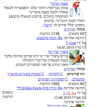
האחרונה
מענה וטרנרי
עוסק בבריאות התוכי שלנו. האפשרות לשאול
שאלה ולקבל מענה מוטרינר
המתמחה בתוכים. פרסום השאלה מתבצע
לאחר מענה הוטרינר. פרטים
נוספים וכללי פורום זה:
קישור
.
מנהל:
מפקחים
687
נושאים
2238
הודעות
הודעה אחרונה
Re: תוכון מתעטש
צפה
על ידי
Gori
בהודעה
17 מרץ 2019 16:45
האחרונה
ציפורי שיר ונוי
פורום ציפורי שיר ונוי הינו פורום שיהווה מלבד
מענה לשאלות של חברי הקהילה
מאגר מידע על סוגי הציפורים השונים.
מנהל:
מפקחים
תת פורומים:
לקסיקון
,
תמונות ציפורים מהארץ
ומהעולם
,
תמונות זני הפינקים
867
נושאים
5906
הודעות
הודעה אחרונה
Re: זברה פינק-Zebra Finch
כללי
צפה
נושאים
על ידי
eli_lea
בהודעה
הודעות
01 אפריל 2019 15:48
האחרונה
הודעה אחרונה
בעלי חיים כללי