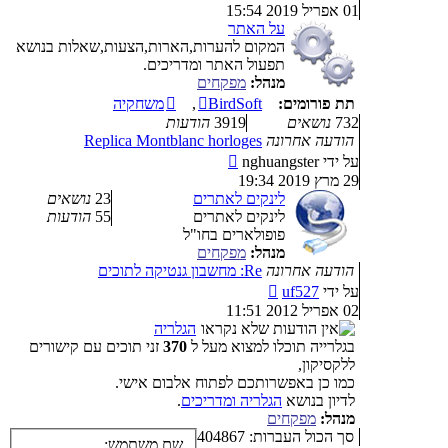
בהודעה
01 אפריל 2019 15:54
האחרונה
על האתר
המקום להערות,הארות,הצעות,שאלות בנושא
תפעול האתר ומדריכים.
מנהל:
מפקחים
תת פורומים:
BirdSoft
,
משחקיה
732
נושאים
3919
הודעות
הודעה אחרונה
Replica Montblanc horloges
צפה
על ידי
nghuangster
בהודעה
29 מרץ 2019 19:34
האחרונה
לינקים לאתרים
23
נושאים
לינקים לאתרים
55
הודעות
פופולארים בחו"ל
מנהל:
מפקחים
הודעה אחרונה
Re: מחשבון גנטיקה לתוכים
צפה
על ידי
uf527
בהודעה
02 אפריל 2012 11:51
האחרונה
הגלריה
בגלרייה תוכלו למצוא מעל ל
370
זני תוכים עם קישורים
ללקסיקון,
כמו כן באפשרותכם לפתוח אלבום אישי.
לדיון בנושא
הגלריה ומדריכים
.
מנהל:
מפקחים
סך הכול העברות: 404867
שם משתמש: