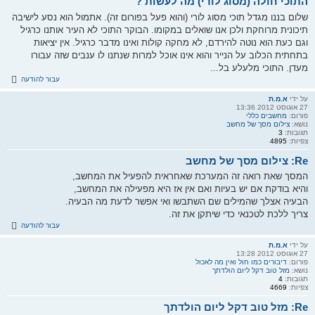
התוכי חולה (מסוג לורי) מה לעשות ?
שלום בננו מגדל תוכי מסוג לורי (והוא פעל בפורום זה). אתמול הוא נסע לישיבה
תיכונית מרוחקת ולכן אנו שואלים במקומו. הבוקר התוכי לא העיר אותנו כרגיל
וגם כעת הוא נוטה להירדם, לא מחקה קולות ואינו מדבר כרגיל. אין יציאות
בתחתית הכלוב על הנייר והוא אינו אוכל למרות שנתנו לו ענבים שזה עבורו
מעדן. התוכי מלעלע בל...
עבור להודעה
על ידי
א.מ.ת
27 אוגוסט 2012 13:36
פורום:
מחשבים כללי
נושא:
צילום מסך של מחשב
תגובות:
3
צפיות:
4895
Re: צילום מסך של מחשב
המסך שאת רואה זה המערכת שאחראית להפעיל את המחשב,
והיא בודקת אם יש בעיות ואם אין אז היא מפעילה את המחשב,
הבעיה אצלך שהמילים שם השתבשו ואי אפשר לדעת מה הבעיה.
צריך ללכת לטכנאי כדי שיתקן את זה.
עבור להודעה
על ידי
א.מ.ת
27 אוגוסט 2012 13:28
פורום:
דיבורים כמו חול ואין מה לאכול
נושא:
מזל טוב דקל ליום הולדתך
תגובות:
4
צפיות:
4669
Re: מזל טוב דקל ליום הולדתך