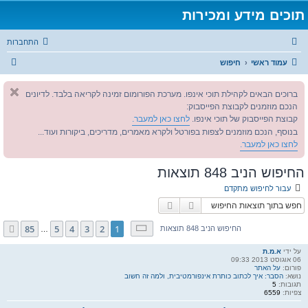
תוכים מידע ומכירות
התחברות
ח
עמוד ראשי
חיפוש
י
ברוכים הבאים לקהילת תוכי אינפו. מערכת הפורומום זמינה לקריאה בלבד. לדיונים
פ
הנכם מוזמנים לקבוצת הפייסבוק:
ו
קבוצת הפייסבוק של תוכי אינפו.
לחצו כאן למעבר.
ש
בנוסף, הנכם מוזמנים לצפות בפורטל ולקרא מאמרים, מדריכים, ביקורות ועוד...
לחצו כאן למעבר.
החיפוש הניב 848 תוצאות
עבור לחיפוש מתקדם
חיפוש
חיפוש מתקדם
דף
1
מתוך
85
85
5
4
3
2
1
הבא
החיפוש הניב 848 תוצאות
…
על ידי
א.מ.ת
06 אוגוסט 2013 09:33
פורום:
על האתר
נושא:
הסבר: איך לכתוב כותרת אינפורמטיבית, ולמה זה חשוב
תגובות:
5
צפיות:
6559