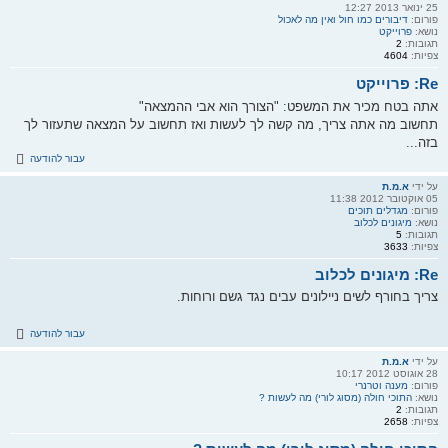
25 ינואר 2013 12:27
פורום:
דיבורים כמו חול ואין מה לאכול
נושא:
פרוייקט
תגובות:
2
צפיות:
4604
Re: פרוייקט
אתה בטח מכיר את המשפט: "הצורך הוא אבי ההמצאה"
תחשוב מה אתה צריך, מה קשה לך לעשות ואז תחשוב על המצאה שתעזור לך
בזה...
עבור להודעה
על ידי
א.מ.ת
05 אוקטובר 2012 11:38
פורום:
מגדלים תוכים
נושא:
מיגונים לכלוב
תגובות:
5
צפיות:
3633
Re: מיגונים לכלוב
צריך בחורף לשים ניילונים עבים נגד גשם ורוחות.
עבור להודעה
על ידי
א.מ.ת
28 אוגוסט 2012 10:17
פורום:
מענה וטרנרי
נושא:
התוכי חולה (מסוג לורי) מה לעשות ?
תגובות:
2
צפיות:
2658