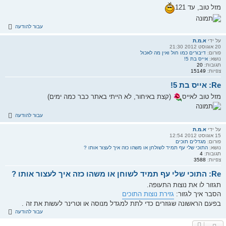
מזל טוב, עד 121
עבור להודעה
על ידי
א.מ.ת
20 אוגוסט 2012 21:30
פורום:
דיבורים כמו חול ואין מה לאכול
נושא:
אייס בת 5!
תגובות:
20
צפיות:
15149
Re: אייס בת 5!
מזל טוב לאייס
(קצת באיחור, לא הייתי באתר כבר כמה ימים)
עבור להודעה
על ידי
א.מ.ת
15 אוגוסט 2012 12:54
פורום:
מגדלים תוכים
נושא:
התוכי שלי עף תמיד לשולחן או משהו כזה איך לעצור אותו ?
תגובות:
4
צפיות:
3588
Re: התוכי שלי עף תמיד לשוחן או משהו כזה איך לעצור אותו ?
תגזור לו את נוצות התעופה.
הסבר איך לגזור:
גזירת נוצות התוכים
בפעם הראשונה שגוזרים כדי לתת למגדל מנוסה או וטרינר לעשות את זה .
עבור להודעה