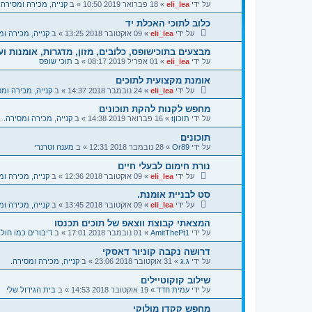
על ידי
eli_lea
»
18 פברואר 2019 10:50
» ב
קנייה, מכירה ומסירה.
כלוב לתוכי האכלת יד
על ידי
eli_lea
»
09 אוקטובר 2018 13:25
» ב
קנייה, מכירה ומ
מבצעים בתוכישופס, כלובים, מזון, מדגרות, אומנות וע
על ידי
eli_lea
»
01 אפריל 2019 08:17
» ב
תוכי שופס
אומנת מקצועית לתוכים
על ידי
eli_lea
»
24 נובמבר 2018 14:37
» ב
קנייה, מכירה ומס
מחפש לקנות להקת תוכונים
על ידי
תוכוןt
»
16 פברואר 2019 14:38
» ב
קנייה, מכירה ומסירה.
תוכונים
על ידי
Or89
»
28 נובמבר 2018 12:31
» ב
מענה וטרנרי
נורת חימום לבעלי חיים
על ידי
eli_lea
»
09 אוקטובר 2018 12:36
» ב
קנייה, מכירה ומ
סט לבניית אומנת.
על ידי
eli_lea
»
09 אוקטובר 2018 13:45
» ב
קנייה, מכירה ומ
המצאתי קבוצת ווצאפ של תוכים תכנסו
על ידי
AmitThePt1
»
01 נובמבר 2018 17:01
» ב
דיבורים כמו חול 
דרושה נקבה קוניור דאסקי
על ידי
ג.ג
»
31 אוקטובר 2018 23:06
» ב
קנייה, מכירה ומסירה.
שילוב קוקוטיילים
על ידי
עמית חדד
»
19 אוקטובר 2018 14:53
» ב
בית הגידול שלי
מחפש קקדו מולוקי