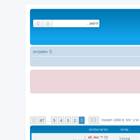
חיפוש
חיפוש מתקדם
התחברות
דף
1
מתוך
67
67
5
4
3
2
1
הבא
 יותר מ 1000 תוצאות
…
צפיות
הודעה אחרונה
על ידי
eli_lea
73328