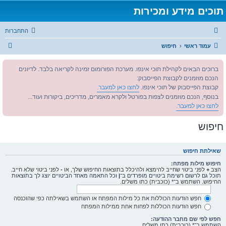
תוכים מידע ומכירות
התחברות
ח
עמוד ראשי
חיפוש
י
ברוכים הבאים לקהילת תוכי אינפו. מערכת הפורומום זמינה לקריאה בלבד. לדיונים
פ
הנכם מוזמנים לקבוצת הפייסבוק:
ו
קבוצת הפייסבוק של תוכי אינפו.
לחצו כאן למעבר.
ש
בנוסף, הנכם מוזמנים לצפות בפורטל ולקרא מאמרים, מדריכים, ביקורות ועוד...
לחצו כאן למעבר.
חיפוש
שאילתת חיפוש
חיפוש מילות מפתח:
הצב
+
לפני ביטוי שחייב להימצא ולהיכלל בתוצאות החיפוש שלך, או
-
לפני ביטוי שלא חייב.
תוכל גם לרשום רשימת ביטויים מופרדים ב־
|
וכל התאמה מאחד הביטויים יוצג לך בתוצאות
החיפוש. השתמש ב־* (כוכבית) כתו משלים.
חפש הודעות הכוללות את כל מילות המפתח או השתמש בשאילתה כפי שהוכנסה
חפש הודעות הכוללות לפחות אחת ממילות המפתח
חפש לפי שם מחבר ההודעה:
השתמש ב־* (כוכבית) כתו משלים.