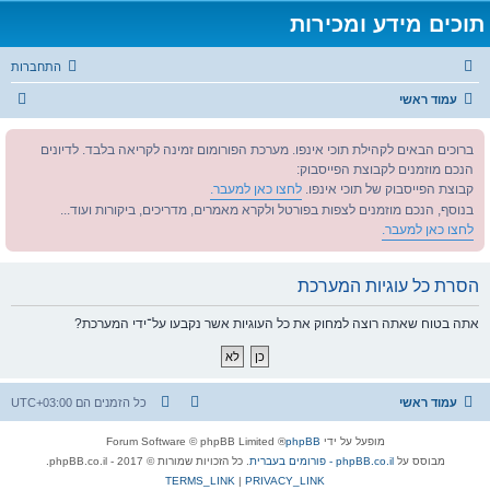
תוכים מידע ומכירות
התחברות
ח
עמוד ראשי
י
ברוכים הבאים לקהילת תוכי אינפו. מערכת הפורומום זמינה לקריאה בלבד. לדיונים
פ
הנכם מוזמנים לקבוצת הפייסבוק:
ו
קבוצת הפייסבוק של תוכי אינפו.
לחצו כאן למעבר.
ש
בנוסף, הנכם מוזמנים לצפות בפורטל ולקרא מאמרים, מדריכים, ביקורות ועוד...
לחצו כאן למעבר.
הסרת כל עוגיות המערכת
אתה בטוח שאתה רוצה למחוק את כל העוגיות אשר נקבעו על־ידי המערכת?
עמוד ראשי
כל הזמנים הם
UTC+03:00
מופעל על ידי
phpBB
® Forum Software © phpBB Limited
מבוסס על
phpBB.co.il - פורומים בעברית
. כל הזכויות שמורות © 2017 - phpBB.co.il.
TERMS_LINK
|
PRIVACY_LINK