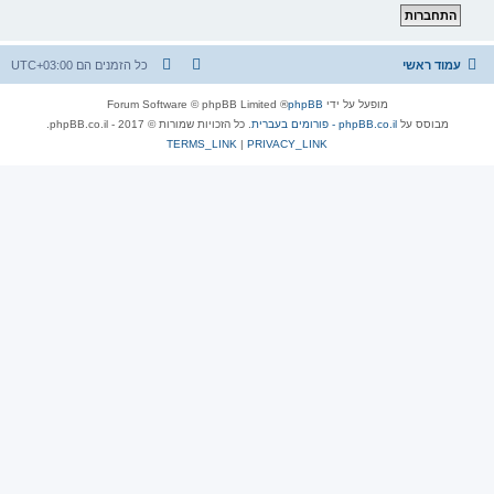
עמוד ראשי
כל הזמנים הם
UTC+03:00
מופעל על ידי
phpBB
® Forum Software © phpBB Limited
מבוסס על
phpBB.co.il - פורומים בעברית
. כל הזכויות שמורות © 2017 - phpBB.co.il.
TERMS_LINK
|
PRIVACY_LINK