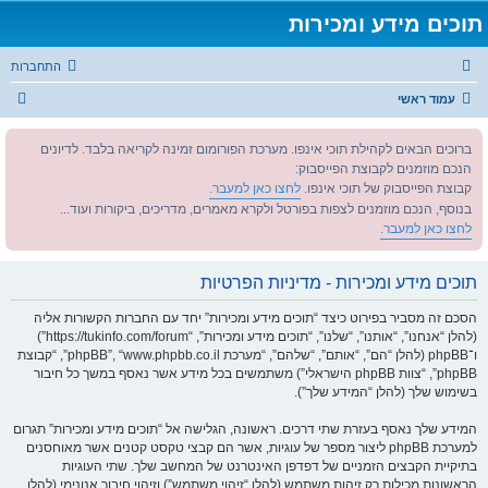
תוכים מידע ומכירות
התחברות
ח
עמוד ראשי
י
ברוכים הבאים לקהילת תוכי אינפו. מערכת הפורומום זמינה לקריאה בלבד. לדיונים
פ
הנכם מוזמנים לקבוצת הפייסבוק:
ו
קבוצת הפייסבוק של תוכי אינפו.
לחצו כאן למעבר.
ש
בנוסף, הנכם מוזמנים לצפות בפורטל ולקרא מאמרים, מדריכים, ביקורות ועוד...
לחצו כאן למעבר.
תוכים מידע ומכירות - מדיניות הפרטיות
הסכם זה מסביר בפירוט כיצד “תוכים מידע ומכירות” יחד עם החברות הקשורות אליה
(להלן “אנחנו”, “אותנו”, “שלנו”, “תוכים מידע ומכירות”, “https://tukinfo.com/forum”)
ו־phpBB (להלן “הם”, “אותם”, “שלהם”, “מערכת phpBB”, “www.phpbb.co.il”, “קבוצת
phpBB”, “צוות phpBB הישראלי”) משתמשים בכל מידע אשר נאסף במשך כל חיבור
בשימוש שלך (להלן “המידע שלך”).
המידע שלך נאסף בעזרת שתי דרכים. ראשונה, הגלישה אל “תוכים מידע ומכירות” תגרום
למערכת phpBB ליצור מספר של עוגיות, אשר הם קבצי טקסט קטנים אשר מאוחסנים
בתיקיית הקבצים הזמניים של דפדפן האינטרנט של המחשב שלך. שתי העוגיות
הראשונות מכילות רק זיהות משתמש (להלן “זיהוי משתמש”) וזיהוי חיבור אנונימי (להלן