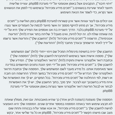
“זיהוי חיבור”), הנקבעים אצל באופן אוטומטי על־ידי מערכת phpBB. עוגייה שלישית
תיווצר לאחר שעיינת בנושאים ב־“תוכים מידע ומכירות” ובשימוש כדי לסמן את הנושאים
אשר נקראו, כדי לשפר את הנאת השימוש.
אנו יכולים גם ליצור עוגיות אשר אינן קשורות למערכת phpBB בזמן הגלישה ב־“תוכים
מידע ומכירות”, אך הן מחוץ להיקף מסמך זה אשר מיועד לכסות על העמודים אשר נוצרו
על־ידי מערכת phpBB בלבד. הדרך השנייה בה אנו אוספים את המידע שלך היא על־ידי
מה שאתה שולח לנו. זה יכול להיות, ואינו מוגבל ל: שליחה בתור אורח (להלן “הודעות
אנונימיות”), הרשמה ל־“תוכים מידע ומכירות” (להלן “החשבון שלך”) והודעות אשר נרשמו
על־ידיך לאחר הרשמתך ובעודך מחובר (להלן “ההודעות שלך”).
החשבון שלך יהיה בחשיפה מינימלית המכיל שם זיהוי ייחודי (להלן “שם המשתמש
שלך”), ססמה אישית אשר בשימוש להתחברות לחשבון שלך (להלן “הססמה שלך”)
וכתובת דואר אלקטרוני אישית וחוקית (להלן “הדואר האלקטרוני שלך”). המידע שלך
לחשבון שלך ב־“תוכים מידע ומכירות” מוגן על־ידי חוקי הגנת נתונים המיושמים במדינה
אשר מאחסנת אותנו. כל מידע מעבר לשם המשתמש שלך, הססמה שלך וכתובת הדואר
האלקטרוני שלך הנדרש על־ידי “תוכים מידע ומכירות” במשך תהליך ההרשמה הנו חובה
או רשות, לפי ההחלטה של “תוכים מידע ומכירות”. בכל המקרים, יש לך את האפשרות של
איזה מידע בחשבונך יוצג לציבור. יותך מכך, בתוך החשבון שלך, יש לך את האפשרות
לבחור או לבטל הודעות דואר אלקטרוני אשר נוצרות באופן אוטומטי על־ידי מערכת
phpBB.
הססמה שלך מוצפנת (הצפנה לכיוון אחד) כך שהיא מאובטחת. עם זאת, מומלץ שאתה
לא תבצע שימוש חוזר באותה הססמה במספר אתרים שונים. הססמה שלך היא האמצעי
לגישה לחשבון שלך ב־“תוכים מידע ומכירות”, אז אנא שמור עליה בבטחה ותחת שום
מצב שבו מישהו הקשור ל־“תוכים מידע ומכירות”, phpBB או כל צד שלישי אחר, יבקש