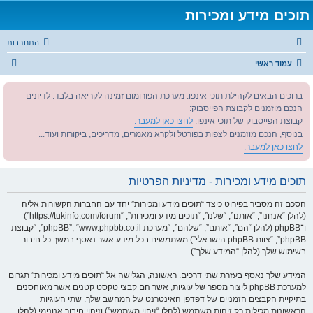
תוכים מידע ומכירות
התחברות
ח
עמוד ראשי
י
ברוכים הבאים לקהילת תוכי אינפו. מערכת הפורומום זמינה לקריאה בלבד. לדיונים
פ
הנכם מוזמנים לקבוצת הפייסבוק:
ו
קבוצת הפייסבוק של תוכי אינפו.
לחצו כאן למעבר.
ש
בנוסף, הנכם מוזמנים לצפות בפורטל ולקרא מאמרים, מדריכים, ביקורות ועוד...
לחצו כאן למעבר.
תוכים מידע ומכירות - מדיניות הפרטיות
הסכם זה מסביר בפירוט כיצד “תוכים מידע ומכירות” יחד עם החברות הקשורות אליה
(להלן “אנחנו”, “אותנו”, “שלנו”, “תוכים מידע ומכירות”, “https://tukinfo.com/forum”)
ו־phpBB (להלן “הם”, “אותם”, “שלהם”, “מערכת phpBB”, “www.phpbb.co.il”, “קבוצת
phpBB”, “צוות phpBB הישראלי”) משתמשים בכל מידע אשר נאסף במשך כל חיבור
בשימוש שלך (להלן “המידע שלך”).
המידע שלך נאסף בעזרת שתי דרכים. ראשונה, הגלישה אל “תוכים מידע ומכירות” תגרום
למערכת phpBB ליצור מספר של עוגיות, אשר הם קבצי טקסט קטנים אשר מאוחסנים
בתיקיית הקבצים הזמניים של דפדפן האינטרנט של המחשב שלך. שתי העוגיות
הראשונות מכילות רק זיהות משתמש (להלן “זיהוי משתמש”) וזיהוי חיבור אנונימי (להלן