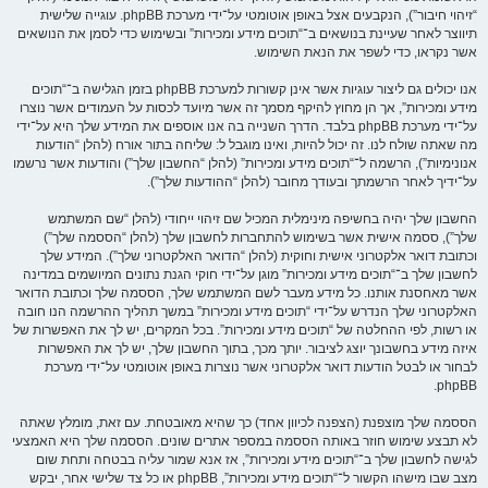
“זיהוי חיבור”), הנקבעים אצל באופן אוטומטי על־ידי מערכת phpBB. עוגייה שלישית
תיווצר לאחר שעיינת בנושאים ב־“תוכים מידע ומכירות” ובשימוש כדי לסמן את הנושאים
אשר נקראו, כדי לשפר את הנאת השימוש.
אנו יכולים גם ליצור עוגיות אשר אינן קשורות למערכת phpBB בזמן הגלישה ב־“תוכים
מידע ומכירות”, אך הן מחוץ להיקף מסמך זה אשר מיועד לכסות על העמודים אשר נוצרו
על־ידי מערכת phpBB בלבד. הדרך השנייה בה אנו אוספים את המידע שלך היא על־ידי
מה שאתה שולח לנו. זה יכול להיות, ואינו מוגבל ל: שליחה בתור אורח (להלן “הודעות
אנונימיות”), הרשמה ל־“תוכים מידע ומכירות” (להלן “החשבון שלך”) והודעות אשר נרשמו
על־ידיך לאחר הרשמתך ובעודך מחובר (להלן “ההודעות שלך”).
החשבון שלך יהיה בחשיפה מינימלית המכיל שם זיהוי ייחודי (להלן “שם המשתמש
שלך”), ססמה אישית אשר בשימוש להתחברות לחשבון שלך (להלן “הססמה שלך”)
וכתובת דואר אלקטרוני אישית וחוקית (להלן “הדואר האלקטרוני שלך”). המידע שלך
לחשבון שלך ב־“תוכים מידע ומכירות” מוגן על־ידי חוקי הגנת נתונים המיושמים במדינה
אשר מאחסנת אותנו. כל מידע מעבר לשם המשתמש שלך, הססמה שלך וכתובת הדואר
האלקטרוני שלך הנדרש על־ידי “תוכים מידע ומכירות” במשך תהליך ההרשמה הנו חובה
או רשות, לפי ההחלטה של “תוכים מידע ומכירות”. בכל המקרים, יש לך את האפשרות של
איזה מידע בחשבונך יוצג לציבור. יותך מכך, בתוך החשבון שלך, יש לך את האפשרות
לבחור או לבטל הודעות דואר אלקטרוני אשר נוצרות באופן אוטומטי על־ידי מערכת
phpBB.
הססמה שלך מוצפנת (הצפנה לכיוון אחד) כך שהיא מאובטחת. עם זאת, מומלץ שאתה
לא תבצע שימוש חוזר באותה הססמה במספר אתרים שונים. הססמה שלך היא האמצעי
לגישה לחשבון שלך ב־“תוכים מידע ומכירות”, אז אנא שמור עליה בבטחה ותחת שום
מצב שבו מישהו הקשור ל־“תוכים מידע ומכירות”, phpBB או כל צד שלישי אחר, יבקש