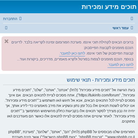
תוכים מידע ומכירות
התחברות
ח
עמוד ראשי
י
ברוכים הבאים לקהילת תוכי אינפו. מערכת הפורומום זמינה לקריאה בלבד. לדיונים
פ
הנכם מוזמנים לקבוצת הפייסבוק:
ו
קבוצת הפייסבוק של תוכי אינפו.
לחצו כאן למעבר.
ש
בנוסף, הנכם מוזמנים לצפות בפורטל ולקרא מאמרים, מדריכים, ביקורות ועוד...
לחצו כאן למעבר.
תוכים מידע ומכירות - תנאי שימוש
בעת הגישה אל “תוכים מידע ומכירות” (להלן “אנחנו”, “אותנו”, “שלנו”, “תוכים מידע
ומכירות”, “https://tukinfo.com/forum”), אתה מסכים לציית לתנאים הבאים. אם אינך
מסכים לציית לכל התנאים הבאים, אנא אל תיגש ו/או תשתמש ב־“תוכים מידע ומכירות”.
אנו יכולים לשנות תנאים אלו בכל זמן נתון ונשקיע את מירב מאמצינו כדי לידע אותך, אך
יהיה זה נבון מצידך לסקור תנאים אלו בקביעות כחלק מהשימוש המתמשך ב־“תוכים
מידע ומכירות”. לאחר שינויים אתה מסכים לציית לתנאים אלו כאשר הם מעודכנים ו/או
מתוקנים.
הפורומים שלנו מבוססים על phpBB (להלן “הם”, “אותם”, “שלהם”, “מערכת phpBB”,
“www.phpbb.co.il”, “קבוצת phpBB”, “צוות phpBB הישראלי”) אשר הינה מערכת