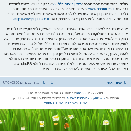
בולטיין המשוחררת תחת הסכם “
רישיון ציבורי כללי v2
” (להלן “GPL”) וניתנת להורדה
דרך אתר
www.phpbb.co.il
. מערכת phpBB מקלה על האינטרנט המבוסס דיונים
בלבד, קבוצת phpBB אינה אחראית לכל מה שאנו מאפשרים ו/או לא מאפשרים בתור
תוכן מורשה ו/או מנוהל. למידע נוסף לגבי phpBB, ראה:
http://www.phpbb.co.il/
.
אתה מסכים לא לשלוח דברים גסים, גזעניים, אלימים, פוגעים, בלתי חוקיים או כל חומר
אחר אשר שנוי במחלוקת במדינה שלך, במדינה בה “תוכים מידע ומכירות” מאוחסנת או
בחוק הבינלאומי. אם תעשה זאת תוביל את עצמך לחסימה מיידית ולצמיתות, עם הודעה
לספק שירות האינטרנט אם זה יראה לנו דרוש. כתובות ה־IP של כל ההודעות נשמרות
כדי לעזור בכפיית תנאים אלו. אתה מסכים של “תוכים מידע ומכירות” יש את הזכות
להסיר, לערוך, להעביר או לסגור כל נושא בכל זמן נתון הנראה לנו מתאים. בתור משתמש
אתה מסכים שכל המידע אשר אתה מזין יאוחסן בבסיס הנתונים. בעוד שמידע זה לא
ייחשף לשום צד שלישי ללא הסכמתך, לא “תוכים מידע ומכירות” ולא phpBB ישאו
באחריות לכל ניסיון פריצה אשר יכול להוסיף לחשיפת המידע.
עמוד ראשי
כל הזמנים הם
UTC+03:00
מופעל על ידי
phpBB
® Forum Software © phpBB Limited
מבוסס על
phpBB.co.il - פורומים בעברית
. כל הזכויות שמורות © 2017 - phpBB.co.il.
TERMS_LINK
|
PRIVACY_LINK