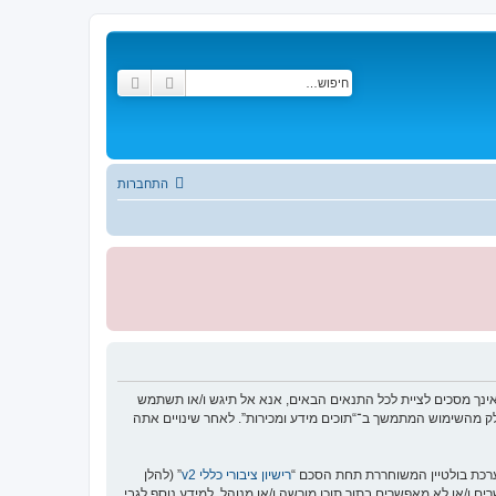
חיפוש
חיפוש מתקדם
התחברות
רות”, “https://tukinfo.com/forum”), אתה מסכים לציית לתנאים הבאים. אם אינך מסכים לציית לכל התנאים הבאים, אנא אל תיגש ו/או תשתמש
 כחלק מהשימוש המתמשך ב־“תוכים מידע ומכירות”. לאחר שינויים אתה
רישיון ציבורי כללי v2
” (להלן
בוצת phpBB אינה אחראית לכל מה שאנו מאפשרים ו/או לא מאפשרים בתור תוכן מורשה ו/או מנוהל. למידע נוסף לגבי