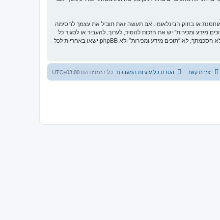
 מאוחסנת או בחוק הבינלאומי. אם תעשה זאת תוביל את עצמך לחסימה
ר בכפיית תנאים אלו. אתה מסכים של “תוכים מידע ומכירות” יש את הזכות להסיר, לערוך, להעביר או לסגור כל
נושא בכל זמן נתון הנראה לנו מתאים. בתור משתמש אתה מסכים שכל המידע אשר אתה מזין יאוחסן בבסיס הנתונים. בעוד שמידע זה לא ייחשף לשום צד שלישי ללא הסכמתך, לא “תוכים מידע ומכירות” ולא phpBB ישאו באחריות לכל
יצירת קשר
הסרת כל עוגיות המערכת
כל הזמנים הם
UTC+03:00