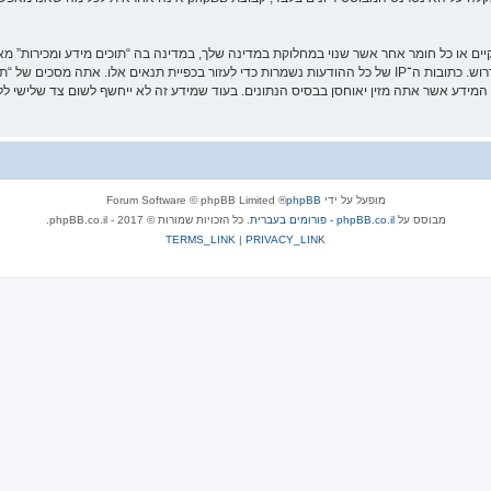
וקיים או כל חומר אחר אשר שנוי במחלוקת במדינה שלך, במדינה בה “תוכים מידע ומכירות”
מיידית ולצמיתות, עם הודעה לספק שירות האינטרנט אם זה יראה לנו דרוש. כתובות ה־IP של כל ההודעות נשמרות כדי לעזו
מופעל על ידי
phpBB
® Forum Software © phpBB Limited
מבוסס על
phpBB.co.il - פורומים בעברית
. כל הזכויות שמורות © 2017 - phpBB.co.il.
TERMS_LINK
|
PRIVACY_LINK