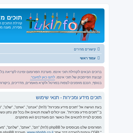
תוכים מי
קהילת התוכים הג
מסירה, מענה מקצ
קישורים מהירים
עמוד ראשי
ברוכים הבאים לקהילת תוכי אינפו. מערכת הפורומום זמינה לקריאה בלב
קבוצת הפייסבוק של תוכי אינפו.
לחצו כאן למעבר.
בנוסף, הנכם מוזמנים לצפות בפורטל ולקרא מאמרים, מדריכים, ביקורות 
תוכים מידע ומכירות - תנאי שימוש
ב־“תוכים מידע ומכירות”. אנו יכולים לשנות תנאים אלו בכל זמן נתון 
מסכים לציית לתנאים אלו כאשר הם מעודכנים ו/או מתוקנים.
הפורומים שלנו מבוססים על phpBB (להלן “הם”, “אותם”, “שלהם”, “מערכת phpBB”, “www.phpbb.co.il”, “קבוצת phpBB”, “צוות phpBB הישראלי”) אשר הינה מערכת בולטיין המשוחררת תחת הסכם “
“GPL”) וניתנת להורדה דרך אתר
www.phpbb.co.il