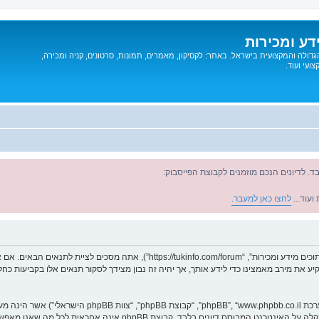
דע ומכירות
דולה והמקצועית בישראל. באתר: לקסיקון, מאמרים, תמונות, סרטונים, קניה ומכירה,
ועי ועוד.
ד. לדיונים הנכם מוזמנים לקבוצת הפייסבוק:
ועוד...
לחצו כאן למעבר.
בעת הגישה אל “תוכים מידע ומכירות” (להלן “אנחנו”, “אותנו”, “שלנו”, “תוכים מידע ומכי
ונשקיע את מירב מאמצינו כדי לידע אותך, אך יהיה זה נבון מצידך לסקור תנאים אלו בקביעות
. מערכת phpBB מקלה על האינטרנט המבוסס דיונים בלבד, ק