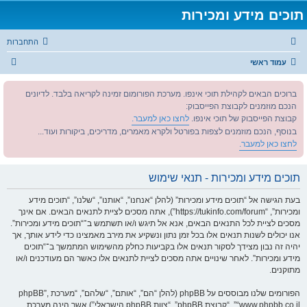
תוכים מידע ומכירות
התחברות
ח
עמוד ראשי
י
ברוכים הבאים לקהילת תוכי אינפו. מערכת הפורומום זמינה לקריאה בלבד. לדיונים
פ
הנכם מוזמנים לקבוצת הפייסבוק:
ו
קבוצת הפייסבוק של תוכי אינפו.
לחצו כאן למעבר.
ש
בנוסף, הנכם מוזמנים לצפות בפורטל ולקרא מאמרים, מדריכים, ביקורות ועוד...
לחצו כאן למעבר.
תוכים מידע ומכירות - תנאי שימוש
בעת הגישה אל “תוכים מידע ומכירות” (להלן “אנחנו”, “אותנו”, “שלנו”, “תוכים מידע
ומכירות”, “https://tukinfo.com/forum”), אתה מסכים לציית לתנאים הבאים. אם אינך
מסכים לציית לכל התנאים הבאים, אנא אל תיגש ו/או תשתמש ב־“תוכים מידע ומכירות”.
אנו יכולים לשנות תנאים אלו בכל זמן נתון ונשקיע את מירב מאמצינו כדי לידע אותך, אך
יהיה זה נבון מצידך לסקור תנאים אלו בקביעות כחלק מהשימוש המתמשך ב־“תוכים
מידע ומכירות”. לאחר שינויים אתה מסכים לציית לתנאים אלו כאשר הם מעודכנים ו/או
מתוקנים.
הפורומים שלנו מבוססים על phpBB (להלן “הם”, “אותם”, “שלהם”, “מערכת phpBB”,
“www.phpbb.co.il”, “קבוצת phpBB”, “צוות phpBB הישראלי”) אשר הינה מערכת