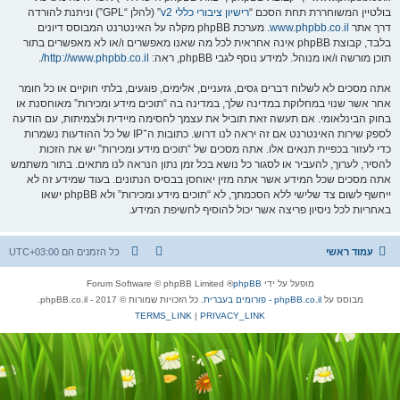
בולטיין המשוחררת תחת הסכם “
רישיון ציבורי כללי v2
” (להלן “GPL”) וניתנת להורדה
דרך אתר
www.phpbb.co.il
. מערכת phpBB מקלה על האינטרנט המבוסס דיונים
בלבד, קבוצת phpBB אינה אחראית לכל מה שאנו מאפשרים ו/או לא מאפשרים בתור
תוכן מורשה ו/או מנוהל. למידע נוסף לגבי phpBB, ראה:
http://www.phpbb.co.il/
.
אתה מסכים לא לשלוח דברים גסים, גזעניים, אלימים, פוגעים, בלתי חוקיים או כל חומר
אחר אשר שנוי במחלוקת במדינה שלך, במדינה בה “תוכים מידע ומכירות” מאוחסנת או
בחוק הבינלאומי. אם תעשה זאת תוביל את עצמך לחסימה מיידית ולצמיתות, עם הודעה
לספק שירות האינטרנט אם זה יראה לנו דרוש. כתובות ה־IP של כל ההודעות נשמרות
כדי לעזור בכפיית תנאים אלו. אתה מסכים של “תוכים מידע ומכירות” יש את הזכות
להסיר, לערוך, להעביר או לסגור כל נושא בכל זמן נתון הנראה לנו מתאים. בתור משתמש
אתה מסכים שכל המידע אשר אתה מזין יאוחסן בבסיס הנתונים. בעוד שמידע זה לא
ייחשף לשום צד שלישי ללא הסכמתך, לא “תוכים מידע ומכירות” ולא phpBB ישאו
באחריות לכל ניסיון פריצה אשר יכול להוסיף לחשיפת המידע.
עמוד ראשי
כל הזמנים הם
UTC+03:00
מופעל על ידי
phpBB
® Forum Software © phpBB Limited
מבוסס על
phpBB.co.il - פורומים בעברית
. כל הזכויות שמורות © 2017 - phpBB.co.il.
TERMS_LINK
|
PRIVACY_LINK