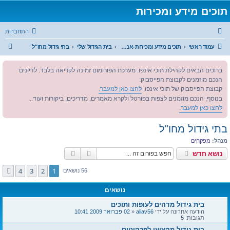
תוכים מידע ומכירות
התחברות
ח
עמוד ראשי
תוכים מידע ומכירות-אנחנו כאן בשבילכם
בית הגידול שלי
בתי גידול מחו"ל
י
ברוכים הבאים לקהילת תוכי אינפו. מערכת הפורומום זמינה לקריאה בלבד. לדיונים
פ
הנכם מוזמנים לקבוצת הפייסבוק:
ו
קבוצת הפייסבוק של תוכי אינפו.
לחצו כאן למעבר.
ש
בנוסף, הנכם מוזמנים לצפות בפורטל ולקרא מאמרים, מדריכים, ביקורות ועוד...
לחצו כאן למעבר.
בתי גידול מחו"ל
מנהל:
מפקחים
חיפוש
חיפוש מתקדם
נושא חדש
4
3
2
1
הבא
56 נושאים
נושאים
בית גידול מדהים לעופות ותוכים
הודעה אחרונה על ידי
aliav56
«
02 פברואר 2009 10:41
תגובות:
5
בית גידול מקצועי לפרקיטים