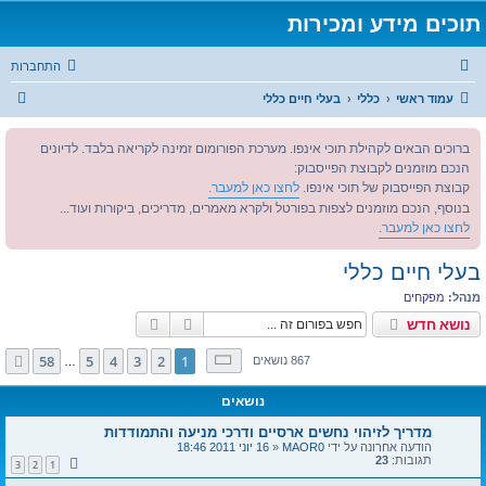
תוכים מידע ומכירות
התחברות
ח
עמוד ראשי
כללי
בעלי חיים כללי
י
ברוכים הבאים לקהילת תוכי אינפו. מערכת הפורומום זמינה לקריאה בלבד. לדיונים
פ
הנכם מוזמנים לקבוצת הפייסבוק:
ו
קבוצת הפייסבוק של תוכי אינפו.
לחצו כאן למעבר.
ש
בנוסף, הנכם מוזמנים לצפות בפורטל ולקרא מאמרים, מדריכים, ביקורות ועוד...
לחצו כאן למעבר.
בעלי חיים כללי
מנהל:
מפקחים
חיפוש
חיפוש מתקדם
נושא חדש
דף
1
מתוך
58
58
5
4
3
2
1
הבא
867 נושאים
…
נושאים
מדריך לזיהוי נחשים ארסיים ודרכי מניעה והתמודדות
הודעה אחרונה על ידי
MAOR0
«
16 יוני 2011 18:46
תגובות:
23
3
2
1